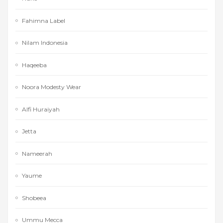
Fahimna Label
Nilam Indonesia
Haqeeba
Noora Modesty Wear
Alfi Huraiyah
Jetta
Nameerah
Yaume
Shobeea
Ummu Mecca