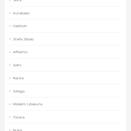
Aurabasic
Hafshoh
Shafa Jilbab
Afifathin
Sofni
Nacita
Safago
Moslem Libasuna
Tazara
Nuka