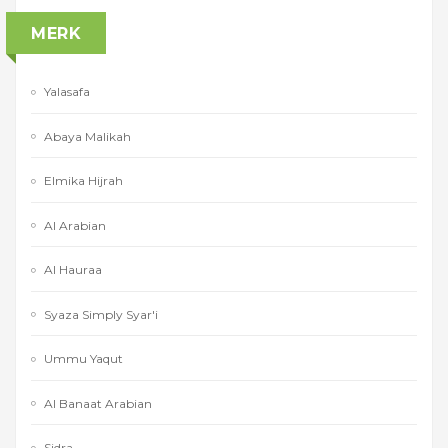
MERK
Yalasafa
Abaya Malikah
Elmika Hijrah
Al Arabian
Al Hauraa
Syaza Simply Syar'i
Ummu Yaqut
Al Banaat Arabian
Sidra