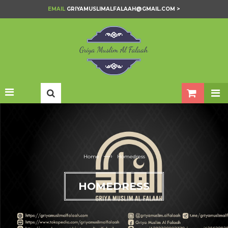
EMAIL
GRIYAMUSLIMALFALAAH@GMAIL.COM >
—›
Home
Homedress
HOMEDRESS