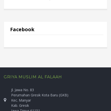
Facebook
GRIYA MUSLIM AL FALAAH
Jl. Jawa No. 83
Perumahan Gresik Kota Baru (GKB)
Kec. Manyar
Kab. Gresik
Jawa Timur 61151