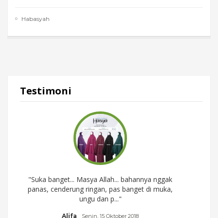
Habasyah
Testimoni
"Suka banget... Masya Allah... bahannya nggak
"Mas
,
panas, cenderung ringan, pas banget di muka,
ringan
ungu dan p..."
Alifa
a
Senin, 15 Oktober 2018