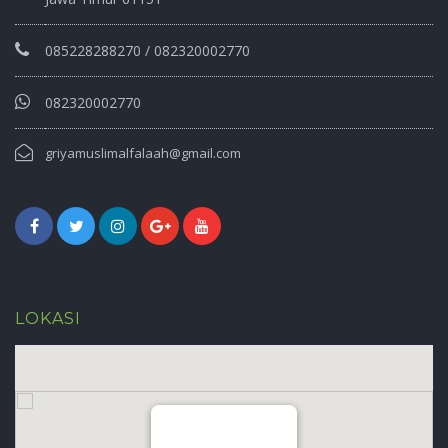
085228288270 / 082320002770
082320002770
griyamuslimalfalaah@gmail.com
LOKASI