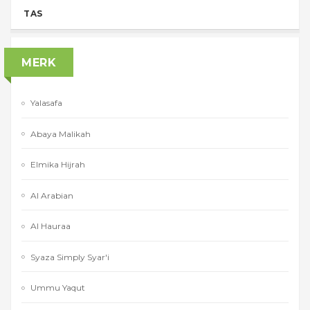
TAS
MERK
Yalasafa
Abaya Malikah
Elmika Hijrah
Al Arabian
Al Hauraa
Syaza Simply Syar'i
Ummu Yaqut