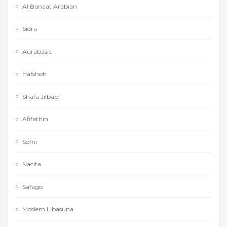
Al Banaat Arabian
Sidra
Aurabasic
Hafshoh
Shafa Jilbab
Afifathin
Sofni
Nacita
Safago
Moslem Libasuna