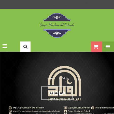
TELEPON
085228288270 / 082320002770 >
EMAIL
GRIYAMUSLIMALFALAAH@GMAIL.COM >
—›
Home
Viola
VIOLA