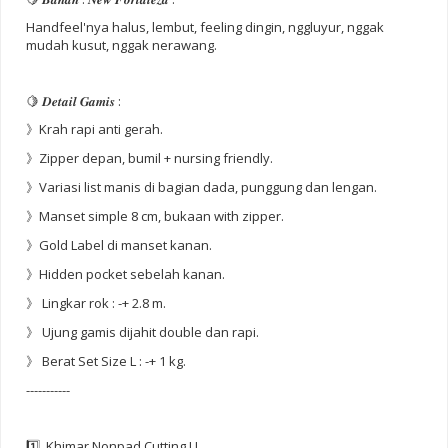
Handfeel'nya halus, lembut, feeling dingin, nggluyur, nggak
mudah kusut, nggak nerawang.
🍋 𝑫𝒆𝒕𝒂𝒊𝒍 𝑮𝒂𝒎𝒊𝒔 :
》Krah rapi anti gerah.
》Zipper depan, bumil + nursing friendly.
》Variasi list manis di bagian dada, punggung dan lengan.
》Manset simple 8 cm, bukaan with zipper.
》Gold Label di manset kanan.
》Hidden pocket sebelah kanan.
》 Lingkar rok : -+ 2.8 m.
》 Ujung gamis dijahit double dan rapi.
》 Berat Set Size L : -+ 1 kg.
-----------
1️⃣ Khimar Nonpad Cutting U.