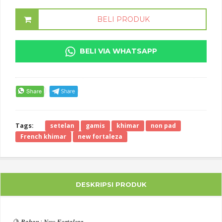
BELI PRODUK
BELI VIA WHATSAPP
Tags:
setelan
gamis
khimar
non pad
French khimar
new fortaleza
DESKRIPSI PRODUK
🍋 𝑩𝒂𝒉𝒂𝒏 : 𝑵𝒆𝒘 𝑭𝒐𝒓𝒕𝒂𝒍𝒆𝒛𝒂 .