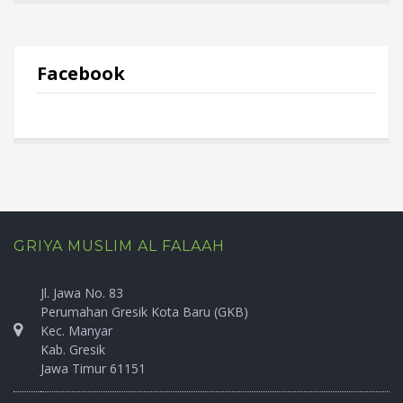
Facebook
GRIYA MUSLIM AL FALAAH
Jl. Jawa No. 83
Perumahan Gresik Kota Baru (GKB)
Kec. Manyar
Kab. Gresik
Jawa Timur 61151