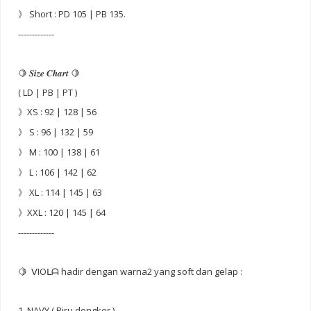
》 Short : PD 105 | PB 135.
-------------
🍋 𝑺𝒊𝒛𝒆 𝑪𝒉𝒂𝒓𝒕 🍋
( LD | PB | PT )
》XS : 92 | 128 | 56
》 S : 96 | 132 | 59
》 M : 100 | 138 | 61
》 L : 106 | 142 | 62
》 XL : 114 | 145 | 63
》XXL : 120 | 145 | 64
-------------
🍋 ᐯIOᒪᗩ hadir dengan warna2 yang soft dan gelap :
1. NAVY ( Biru dongker ).