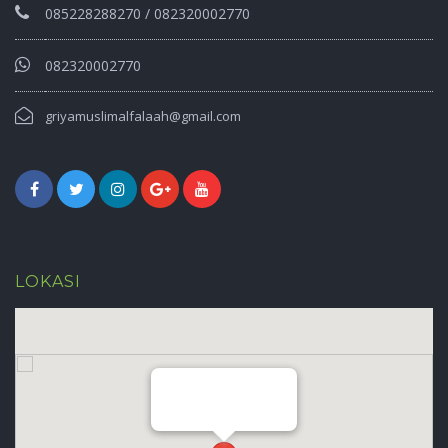
085228288270 / 082320002770
082320002770
griyamuslimalfalaah@gmail.com
LOKASI
Griya Muslim Al Falaah