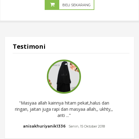
BELI SEKARANG
Testimoni
"Masyaa allah kainnya hitam pekat,halus dan
"Suk
ringan, jaitan juga rapi dan masyaa allah,, ukhty,,
pana
anti ..."
anisakhuriyanik1336
Senin, 15 Oktober 2018